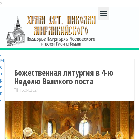
>
S
k
i
p
t
o
c
o
n
t
Божественная литургия в 4-ю
e
Неделю Великого поста
n
t
15.04.2024