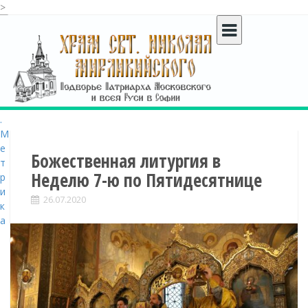
>
S
k
i
p
t
o
c
o
n
t
Божественная литургия в
e
Неделю 7-ю по Пятидесятнице
n
t
26.07.2020