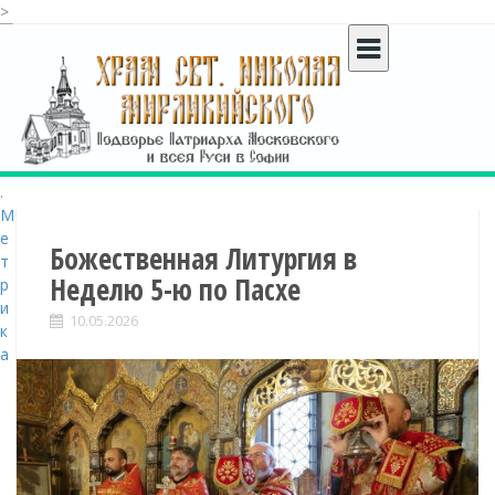
>
S
k
i
p
t
o
c
o
n
t
Божественная Литургия в
e
Неделю 5-ю по Пасхе
n
t
10.05.2026