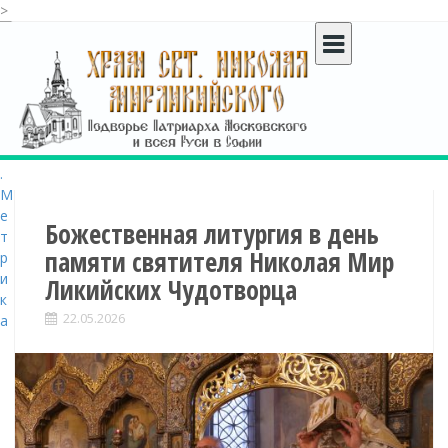
>
S
k
i
p
t
o
c
o
n
t
Божественная литургия в день
e
памяти святителя Николая Мир
n
Ликийских Чудотворца
t
22.05.2026